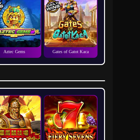
Aztec Gems
Gates of Gatot Kaca