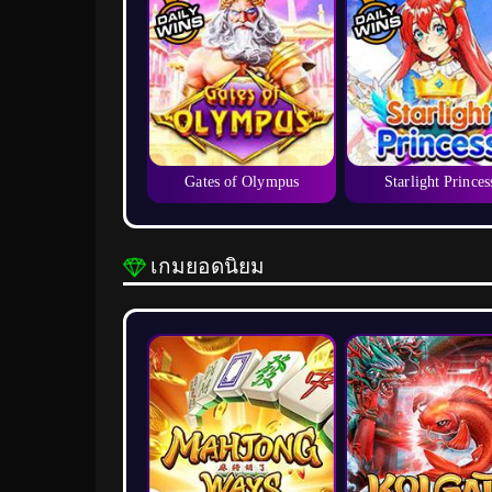
Gates of Olympus
Starlight Princes
เกมยอดนิยม