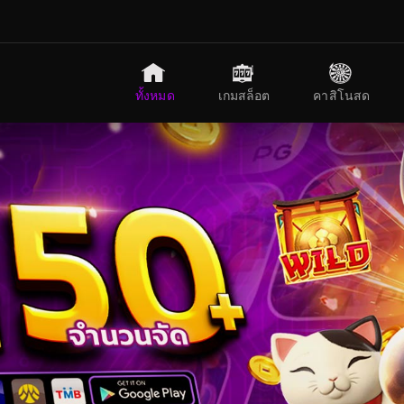
ทั้งหมด
เกมสล็อต
คาสิโนสด