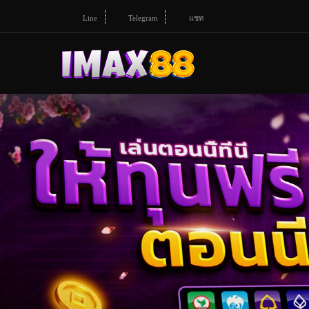
Line
Telegram
แชท